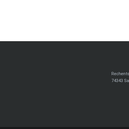
6,50
€
Rechents
74343 S