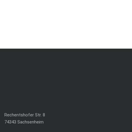
39,00
€
IN DEN WARENKORB
Rechentshofer Str. 8
74343 Sachsenheim