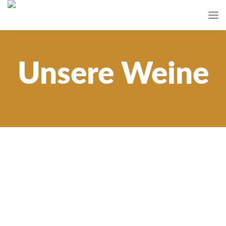
Unsere Weine
Rotweine
4,90
€
14,50
€
11,90
€
8,90
€