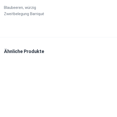
Blaubeeren, würzig
Zweitbelegung Barriqué
Ähnliche Produkte
IN DEN WARENKORB
5,60
€
IN DEN WARENKORB