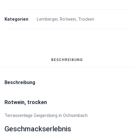
Terrassenlage
-
2024
Kategorien
Lemberger
,
Rotwein
,
Trocken
Menge
BESCHREIBUNG
Beschreibung
Rotwein, trocken
Terrassenlage Geigersberg in Ochsenbach
Geschmackserlebnis