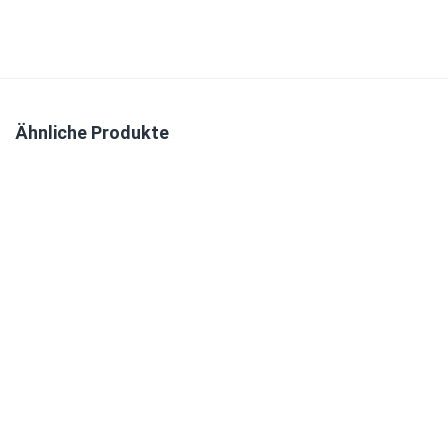
Ähnliche Produkte
IN DEN WARENKORB
11,90
€
IN DEN WARENKORB
14,50
€
IN DEN WARENKORB